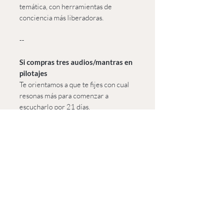
temática, con herramientas de
conciencia más liberadoras.
--
Si compras tres audios/mantras en
pilotajes
Te orientamos a que te fijes con cual
resonas más para comenzar a
escucharlo por 21 días.
También esta la opción de solicitar la
medición a través del péndulo, así
podrás saber cual sería mas útil en
este presente.
Hasta dos audios diferentes por día,
durante 21 días podes trabajar.
Ideal 1 y luego de 21 días otro y así...
Recordá que todo es cuestión de
atención enfocada y concentración.