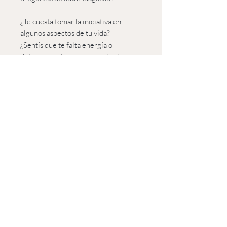
¿Te cuesta tomar la iniciativa en
algunos aspectos de tu vida?
¿Sentís que te falta energía o
determinación para concretar tus
ideas?
¿Te encontrás luchando contra la
procrastinación y la falta de
motivación?
¿Tenés miedo de tomar decisiones
por temor a equivocarte?
¿Te abruma la incertidumbre y te
cuesta actuar sin una certeza
absoluta?
¿Sos de reaccionar impulsivamente y
te gustaría canalizar mejor tu
energía?
¿Sentís que te cuesta conectar con tu
valentía y autenticidad en situaciones