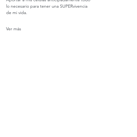
lo necesario para tener una SUPERvivencia 
de mi vida.
Ver más
Valor
Tipo de entrada
Supervivencia
Precio
$ 35.000,00
Cantidad