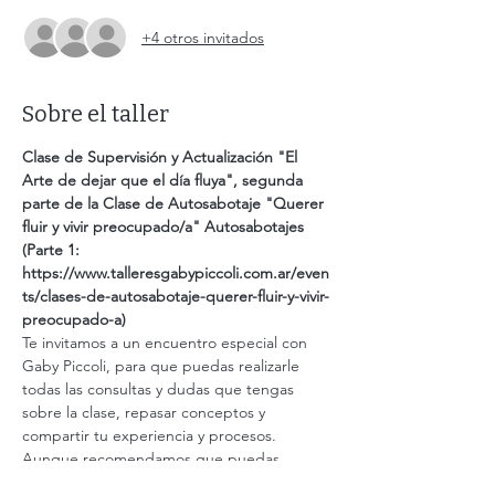
+4 otros invitados
Sobre el taller
Clase de Supervisión y Actualización "El 
Arte de dejar que el día fluya", segunda 
parte de la Clase de Autosabotaje "Querer 
fluir y vivir preocupado/a" Autosabotajes 
(Parte 1: 
https://www.talleresgabypiccoli.com.ar/even
ts/clases-de-autosabotaje-querer-fluir-y-vivir-
preocupado-a)
Te invitamos a un encuentro especial con 
Gaby Piccoli, para que puedas realizarle 
todas las consultas y dudas que tengas 
sobre la clase, repasar conceptos y 
compartir tu experiencia y procesos. 
Aunque recomendamos que puedas 
realizarla en vivo para una experiencia más 