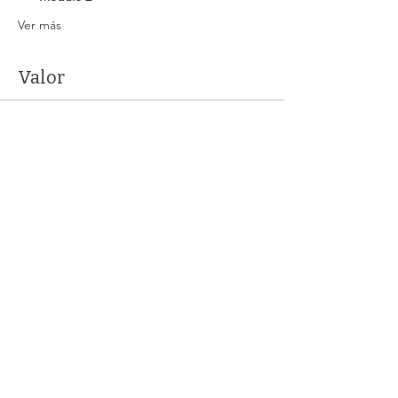
Ver más
Valor
Tipo de entrada
Sexualidad 1, 2, 3 y 4
Leer más
Precio
$ 4.200,00
Cantidad
Total
$ 0,00