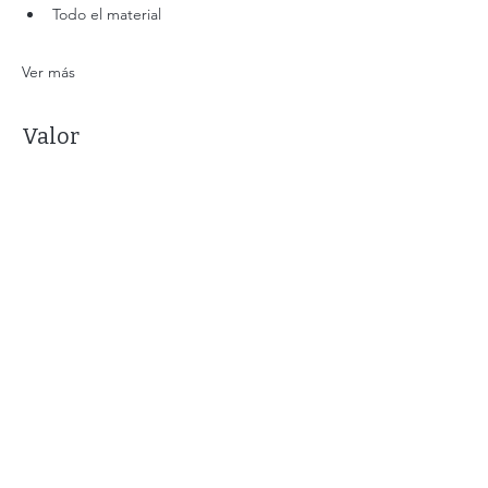
Todo el material
Ver más
Valor
Tipo de entrada
Promo Packx3 Talleres
Leer más
Precio
$ 90.000,00
Cantidad