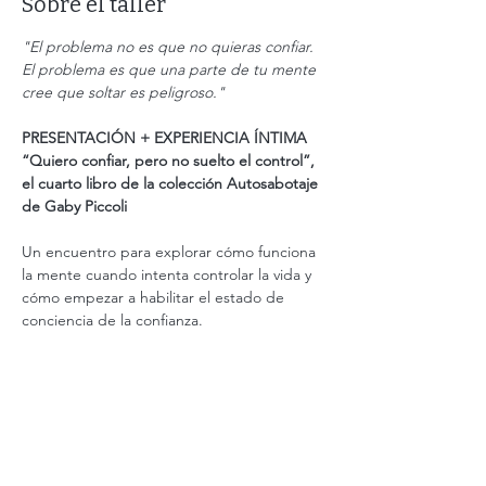
Sobre el taller
"El problema no es que no quieras confiar. 
El problema es que una parte de tu mente 
cree que soltar es peligroso."
PRESENTACIÓN + EXPERIENCIA ÍNTIMA
“Quiero confiar, pero no suelto el control”, 
el cuarto libro de la colección Autosabotaje 
de Gaby Piccoli
Un encuentro para explorar cómo funciona 
la mente cuando intenta controlar la vida y 
cómo empezar a habilitar el estado de 
conciencia de la confianza.
Te invito a conocer cómo funciona el 
personaje del control: esa parte de la 
mente que cree que si anticipa todo, 
organiza todo y supervisa todo… la vida va 
a salir bien.
Y vamos a investigar algo más profundo: 