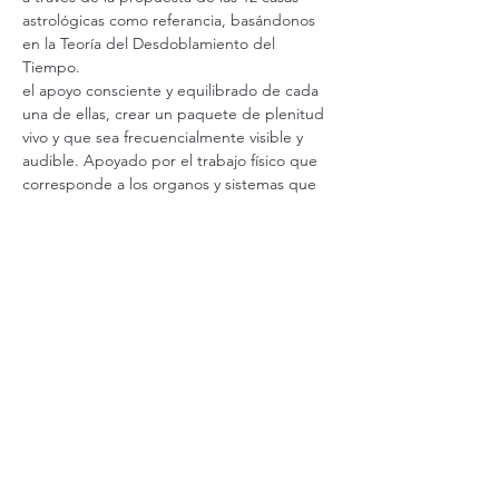
astrológicas como referancia, basándonos 
en la Teoría del Desdoblamiento del 
Tiempo.
el apoyo consciente y equilibrado de cada 
una de ellas, crear un paquete de plenitud 
vivo y que sea frecuencialmente visible y 
audible. Apoyado por el trabajo físico que 
corresponde a los organos y sistemas que 
rigen en cada casa. Permitiendo de esta 
manera la estimulación enfocada y 
específica de las inteligencias físicas que 
potenciaran el trabajo a otro nivel, 
haciendolo más
Ver más
Valor
Venta finalizada