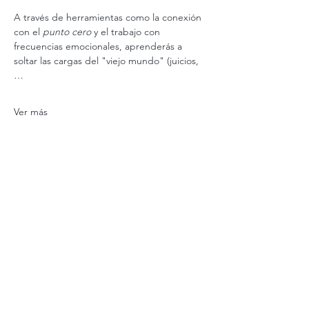
A través de herramientas como la conexión 
con el 
punto cero
 y el trabajo con 
frecuencias emocionales, aprenderás a 
soltar las cargas del "viejo mundo" (juicios,
…
Ver más
Valor
Tipo de entrada
Loop clase 2
Precio
$ 40.000,00
Cantidad