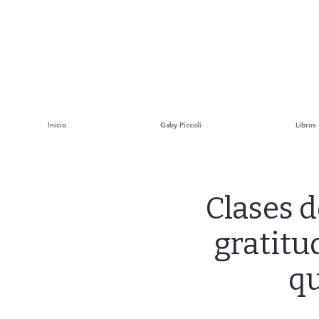
Inicio
Gaby Piccoli
Libros
Clases d
gratitu
q