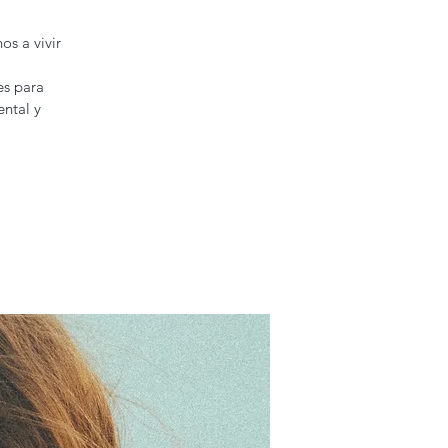
s a vivir
es para
ental y