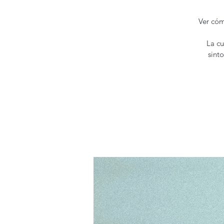
Ver cóm
La cu
sint