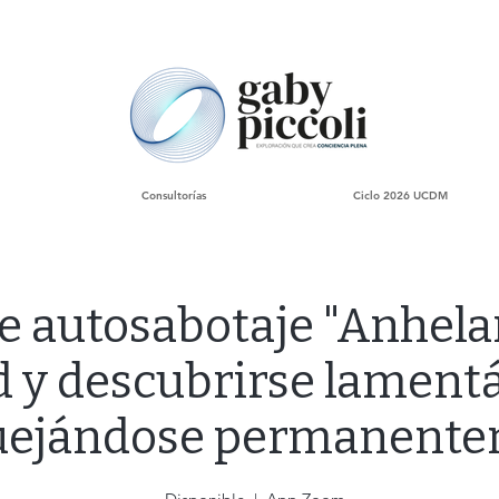
Consultorías
Ciclo 2026 UCDM
e autosabotaje "Anhelar
d y descubrirse lament
uejándose permanent