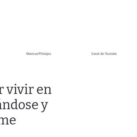
Mantras/Pilotajes
Canal de Youtube
 vivir en
ándose y
eme