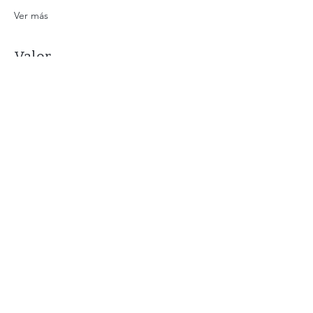
Ver más
Valor
Tipo de entrada
Clase Abundancia
Precio
$ 35.000,00
Cantidad
Total
$ 0,00
Confirmar pedido