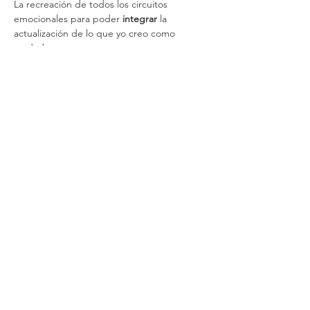
La recreación de todos los circuitos 
emocionales para poder 
integrar
 la 
actualización de lo que yo creo como 
verdadero.
Ver más
Valor
Venta finalizada
Tipo de entrada
Autosabotajes presencial
Precio
$ 7.500,00