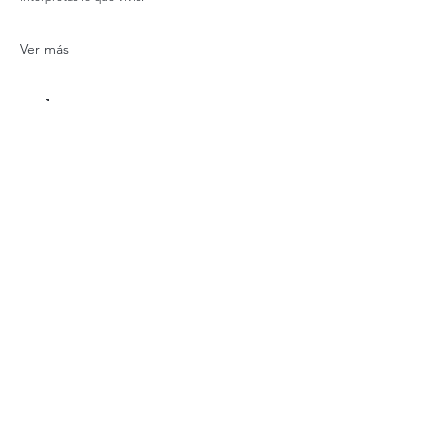
Ver más
Valor
Tipo de entrada
Ciclo 2026- Mes 4
Precio
$ 75.900,00
Cantidad
Total
$ 0,00