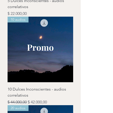
5 Dulces Inconscientes - audios
correlativos
Precio
$ 22.000,00
10 audios
10 Dulces Inconscientes - audios
correlativos
Precio
Precio de oferta
$ 44.000,00
$ 42.000,00
20 audios