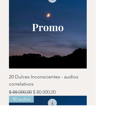
20 Dulces Inconscientes - audios
correlativos
Precio
Precio de oferta
$ 88.000,00
$ 80.000,00
40 audios